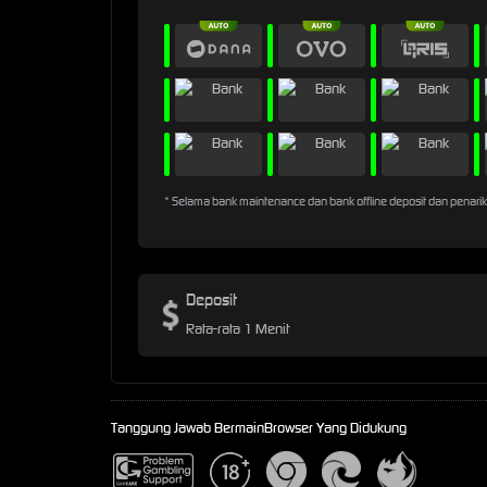
* Selama bank maintenance dan bank offline deposit dan penarik
Deposit
Rata-rata 1 Menit
Tanggung Jawab Bermain
Browser Yang Didukung