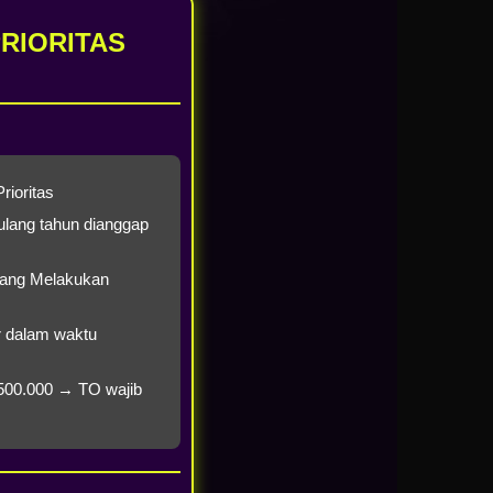
RIORITAS
ioritas
 ulang tahun dianggap
 yang Melakukan
er dalam waktu
s 500.000 → TO wajib