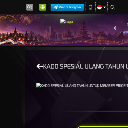
Main di Telegram
HO
KADO SPESIAL ULANG TAHUN