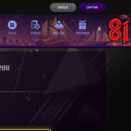
MASUK
DAFTAR
TOGEL
POKER
ARCADE
PROMOSI
R88