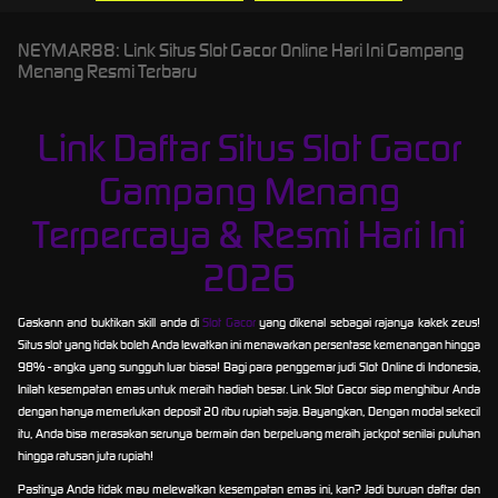
NEYMAR88: Link Situs Slot Gacor Online Hari Ini Gampang
Menang Resmi Terbaru
Link Daftar Situs Slot Gacor
Gampang Menang
Terpercaya & Resmi Hari Ini
2026
Gaskann and buktikan skill anda di
Slot Gacor
yang dikenal sebagai rajanya kakek zeus!
Situs slot yang tidak boleh Anda lewatkan ini menawarkan persentase kemenangan hingga
98% - angka yang sungguh luar biasa! Bagi para penggemar judi Slot Online di Indonesia,
Inilah kesempatan emas untuk meraih hadiah besar. Link Slot Gacor siap menghibur Anda
dengan hanya memerlukan deposit 20 ribu rupiah saja. Bayangkan, Dengan modal sekecil
itu, Anda bisa merasakan serunya bermain dan berpeluang meraih jackpot senilai puluhan
hingga ratusan juta rupiah!
Pastinya Anda tidak mau melewatkan kesempatan emas ini, kan? Jadi buruan daftar dan