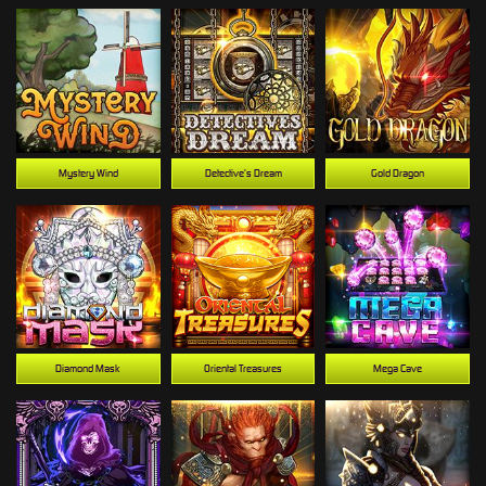
Mystery Wind
Detective’s Dream
Gold Dragon
Diamond Mask
Oriental Treasures
Mega Cave