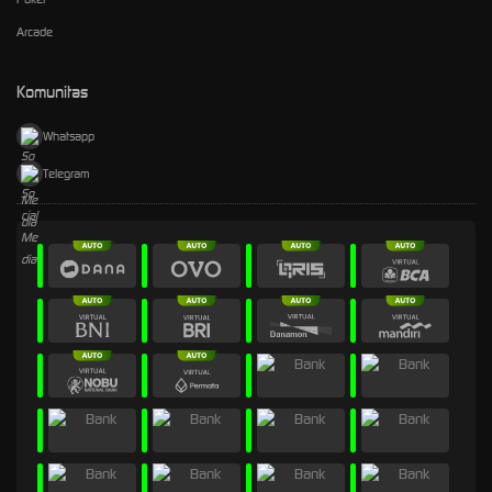
Arcade
Komunitas
Whatsapp
Telegram