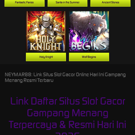
Fantastic Faries
Santa in the Summer
Ancient Stones
Holy Knight
Wolf Begins
NEYMAR88: Link Situs Slot Gacor Online Hari Ini Gampang
Menang Resmi Terbaru
Link Daftar Situs Slot Gacor
Gampang Menang
Terpercaya & Resmi Hari Ini