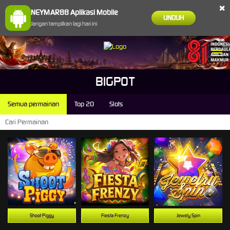
×
NEYMAR88 Aplikasi Mobile
UNDUH
Jangan tampilkan lagi hari ini
BIGPOT
Semua permainan
Top 20
Slots
Shoot Piggy
Fiesta Frenzy
Jewely Spin