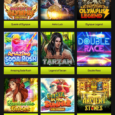
Quests of Olympus
Astro Luck
Olympus Legend
Amazing Soda Rush
Legend of Tarzan
Double Race