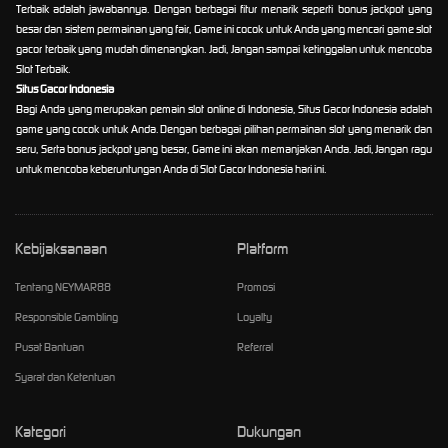
Terbaik adalah jawabannya. Dengan berbagai fitur menarik seperti bonus jackpot yang
besar dan sistem permainan yang fair, Game ini cocok untuk Anda yang mencari game slot
gacor terbaik yang mudah dimenangkan. Jadi, Jangan sampai ketinggalan untuk mencoba
Slot Terbaik.
Situs Gacor Indonesia
Bagi Anda yang merupakan pemain slot online di Indonesia, Situs Gacor Indonesia adalah
game yang cocok untuk Anda. Dengan berbagai pilihan permainan slot yang menarik dan
seru, Serta bonus jackpot yang besar, Game ini akan memanjakan Anda. Jadi, Jangan ragu
untuk mencoba keberuntungan Anda di Slot Gacor Indonesia hari ini.
Kebijaksanaan
Platform
Tentang NEYMAR88
Promosi
Responsible Gambling
Loyalty
Pusat Bantuan
Referral
Syarat dan Ketentuan
Kategori
Dukungan