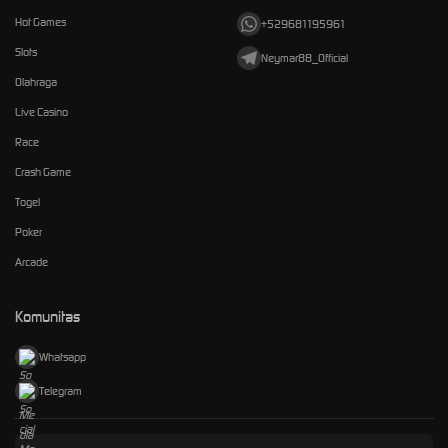
Hot Games
+529681195961
Slots
Neymar88_Official
Olahraga
Live Casino
Race
Crash Game
Togel
Poker
Arcade
Komunitas
Whatsapp
Telegram