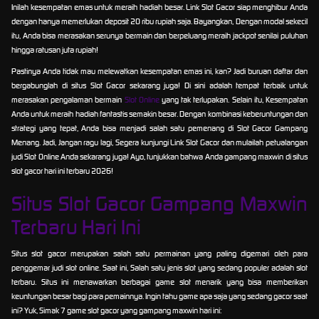
Inilah kesempatan emas untuk meraih hadiah besar. Link Slot Gacor siap menghibur Anda
dengan hanya memerlukan deposit 20 ribu rupiah saja. Bayangkan, Dengan modal sekecil
itu, Anda bisa merasakan serunya bermain dan berpeluang meraih jackpot senilai puluhan
hingga ratusan juta rupiah!
Pastinya Anda tidak mau melewatkan kesempatan emas ini, kan? Jadi buruan daftar dan
bergabunglah di situs Slot Gacor sekarang juga! Di sini adalah tempat terbaik untuk
merasakan pengalaman bermain
Slot Online
yang tak terlupakan. Selain itu, Kesempatan
Anda untuk meraih hadiah fantastis semakin besar. Dengan kombinasi keberuntungan dan
strategi yang tepat, Anda bisa menjadi salah satu pemenang di Slot Gacor Gampang
Menang. Jadi, Jangan ragu lagi, Segera kunjungi Link Slot Gacor dan mulailah petualangan
judi Slot Online Anda sekarang juga! Ayo, tunjukkan bahwa Anda gampang maxwin di situs
slot gacor hari ini terbaru 2026!
Situs Slot Gacor Gampang Maxwin
Terbaru Hari Ini
Situs slot gacor merupakan salah satu permainan yang paling digemari oleh para
penggemar judi slot online. Saat ini, Salah satu jenis slot yang sedang populer adalah slot
terbaru. Situs ini menawarkan berbagai game slot menarik yang bisa memberikan
keuntungan besar bagi para pemainnya. Ingin tahu game apa saja yang sedang gacor saat
ini? Yuk, Simak 7 game slot gacor yang gampang maxwin hari ini: