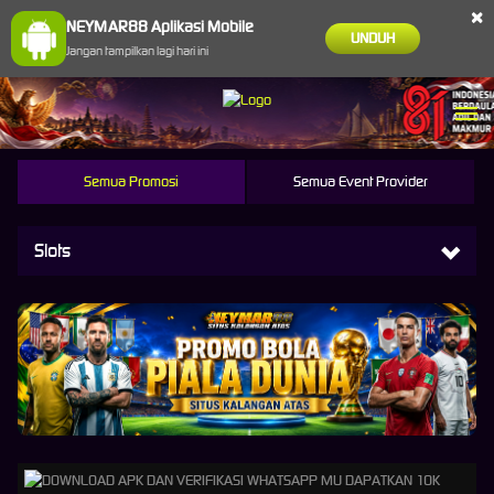
×
NEYMAR88 Aplikasi Mobile
UNDUH
Jangan tampilkan lagi hari ini
Semua Promosi
Semua Event Provider
Slots