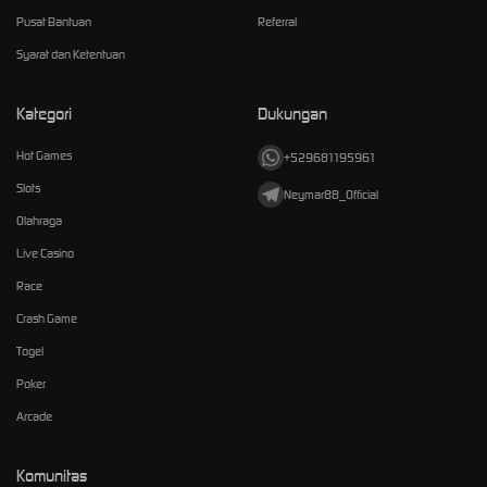
Pusat Bantuan
Referral
Syarat dan Ketentuan
Kategori
Dukungan
Hot Games
+529681195961
Slots
Neymar88_Official
Olahraga
Live Casino
Race
Crash Game
Togel
Poker
Arcade
Komunitas