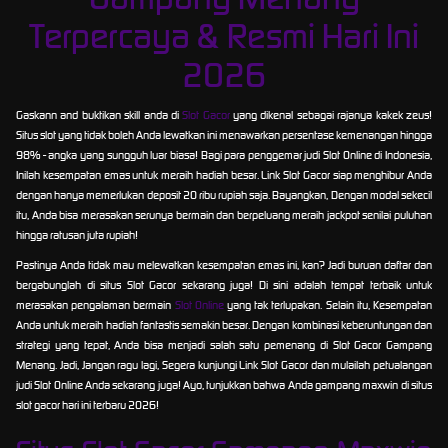
Terpercaya & Resmi Hari Ini
2026
Gaskann and buktikan skill anda di
Slot Gacor
yang dikenal sebagai rajanya kakek zeus!
Situs slot yang tidak boleh Anda lewatkan ini menawarkan persentase kemenangan hingga
98% - angka yang sungguh luar biasa! Bagi para penggemar judi Slot Online di Indonesia,
Inilah kesempatan emas untuk meraih hadiah besar. Link Slot Gacor siap menghibur Anda
dengan hanya memerlukan deposit 20 ribu rupiah saja. Bayangkan, Dengan modal sekecil
itu, Anda bisa merasakan serunya bermain dan berpeluang meraih jackpot senilai puluhan
hingga ratusan juta rupiah!
Pastinya Anda tidak mau melewatkan kesempatan emas ini, kan? Jadi buruan daftar dan
bergabunglah di situs Slot Gacor sekarang juga! Di sini adalah tempat terbaik untuk
merasakan pengalaman bermain
Slot Online
yang tak terlupakan. Selain itu, Kesempatan
Anda untuk meraih hadiah fantastis semakin besar. Dengan kombinasi keberuntungan dan
strategi yang tepat, Anda bisa menjadi salah satu pemenang di Slot Gacor Gampang
Menang. Jadi, Jangan ragu lagi, Segera kunjungi Link Slot Gacor dan mulailah petualangan
judi Slot Online Anda sekarang juga! Ayo, tunjukkan bahwa Anda gampang maxwin di situs
slot gacor hari ini terbaru 2026!