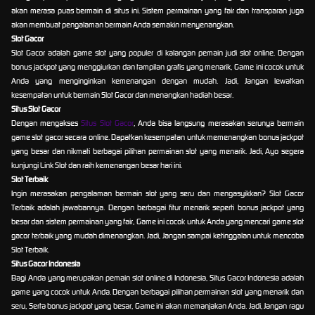
akan merasa puas bermain di situs ini. Sistem permainan yang fair dan transparan juga
akan membuat pengalaman bermain Anda semakin menyenangkan.
Slot Gacor
Slot Gacor adalah game slot yang populer di kalangan pemain judi slot online. Dengan
bonus jackpot yang menggiurkan dan tampilan grafis yang menarik, Game ini cocok untuk
Anda yang menginginkan kemenangan dengan mudah. Jadi, Jangan lewatkan
kesempatan untuk bermain Slot Gacor dan menangkan hadiah besar.
Situs Slot Gacor
Dengan mengakses
Situs Slot Gacor
, Anda bisa langsung merasakan serunya bermain
game slot gacor secara online. Dapatkan kesempatan untuk memenangkan bonus jackpot
yang besar dan nikmati berbagai pilihan permainan slot yang menarik. Jadi, Ayo segera
kunjungi Link Slot dan raih kemenangan besar hari ini.
Slot Terbaik
Ingin merasakan pengalaman bermain slot yang seru dan mengasyikkan? Slot Gacor
Terbaik adalah jawabannya. Dengan berbagai fitur menarik seperti bonus jackpot yang
besar dan sistem permainan yang fair, Game ini cocok untuk Anda yang mencari game slot
gacor terbaik yang mudah dimenangkan. Jadi, Jangan sampai ketinggalan untuk mencoba
Slot Terbaik.
Situs Gacor Indonesia
Bagi Anda yang merupakan pemain slot online di Indonesia, Situs Gacor Indonesia adalah
game yang cocok untuk Anda. Dengan berbagai pilihan permainan slot yang menarik dan
seru, Serta bonus jackpot yang besar, Game ini akan memanjakan Anda. Jadi, Jangan ragu