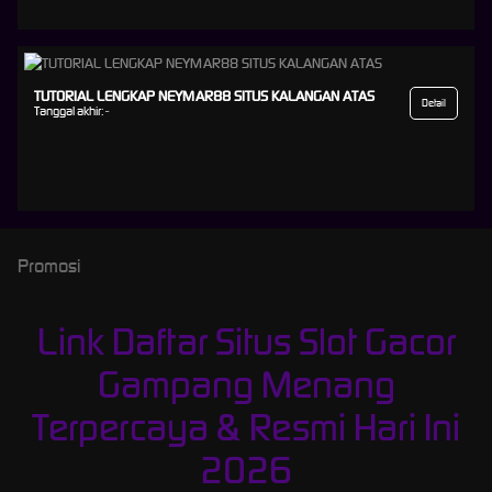
TUTORIAL LENGKAP NEYMAR88 SITUS KALANGAN ATAS
Detail
Tanggal akhir:
-
Promosi
Link Daftar Situs Slot Gacor
Gampang Menang
Terpercaya & Resmi Hari Ini
2026