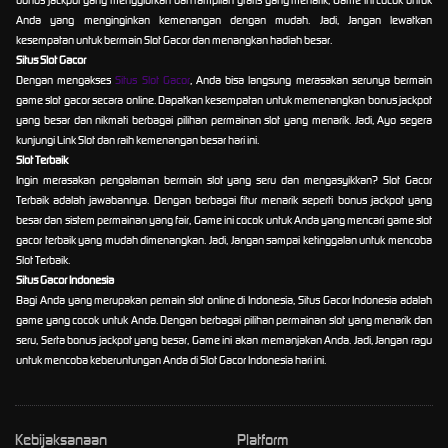
Anda yang menginginkan kemenangan dengan mudah. Jadi, Jangan lewatkan
kesempatan untuk bermain Slot Gacor dan menangkan hadiah besar.
Situs Slot Gacor
Dengan mengakses
Situs Slot Gacor
, Anda bisa langsung merasakan serunya bermain
game slot gacor secara online. Dapatkan kesempatan untuk memenangkan bonus jackpot
yang besar dan nikmati berbagai pilihan permainan slot yang menarik. Jadi, Ayo segera
kunjungi Link Slot dan raih kemenangan besar hari ini.
Slot Terbaik
Ingin merasakan pengalaman bermain slot yang seru dan mengasyikkan? Slot Gacor
Terbaik adalah jawabannya. Dengan berbagai fitur menarik seperti bonus jackpot yang
besar dan sistem permainan yang fair, Game ini cocok untuk Anda yang mencari game slot
gacor terbaik yang mudah dimenangkan. Jadi, Jangan sampai ketinggalan untuk mencoba
Slot Terbaik.
Situs Gacor Indonesia
Bagi Anda yang merupakan pemain slot online di Indonesia, Situs Gacor Indonesia adalah
game yang cocok untuk Anda. Dengan berbagai pilihan permainan slot yang menarik dan
seru, Serta bonus jackpot yang besar, Game ini akan memanjakan Anda. Jadi, Jangan ragu
untuk mencoba keberuntungan Anda di Slot Gacor Indonesia hari ini.
Kebijaksanaan
Platform