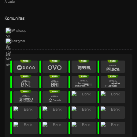
Arcade
Komunitas
Whatsapp
Telegram