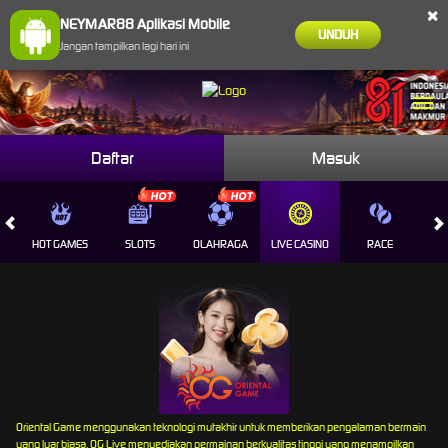
×
NEYMAR88 Aplikasi Mobile
UNDUH
Jangan tampilkan lagi hari ini
Daftar
Masuk
HOT GAMES
SLOTS
OLAHRAGA
LIVE CASINO
RACE
CRA
Oriental Game menggunakan teknologi mutakhir untuk memberikan pengalaman bermain
yang luar biasa. OG Live menyediakan permainan berkualitas tinggi yang menampilkan