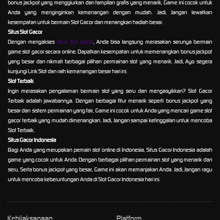
bonus jackpot yang menggiurkan dan tampilan grafis yang menarik, Game ini cocok untuk
Anda yang menginginkan kemenangan dengan mudah. Jadi, Jangan lewatkan
kesempatan untuk bermain Slot Gacor dan menangkan hadiah besar.
Situs Slot Gacor
Dengan mengakses
Situs Slot Gacor
, Anda bisa langsung merasakan serunya bermain
game slot gacor secara online. Dapatkan kesempatan untuk memenangkan bonus jackpot
yang besar dan nikmati berbagai pilihan permainan slot yang menarik. Jadi, Ayo segera
kunjungi Link Slot dan raih kemenangan besar hari ini.
Slot Terbaik
Ingin merasakan pengalaman bermain slot yang seru dan mengasyikkan? Slot Gacor
Terbaik adalah jawabannya. Dengan berbagai fitur menarik seperti bonus jackpot yang
besar dan sistem permainan yang fair, Game ini cocok untuk Anda yang mencari game slot
gacor terbaik yang mudah dimenangkan. Jadi, Jangan sampai ketinggalan untuk mencoba
Slot Terbaik.
Situs Gacor Indonesia
Bagi Anda yang merupakan pemain slot online di Indonesia, Situs Gacor Indonesia adalah
game yang cocok untuk Anda. Dengan berbagai pilihan permainan slot yang menarik dan
seru, Serta bonus jackpot yang besar, Game ini akan memanjakan Anda. Jadi, Jangan ragu
untuk mencoba keberuntungan Anda di Slot Gacor Indonesia hari ini.
Kebijaksanaan
Platform