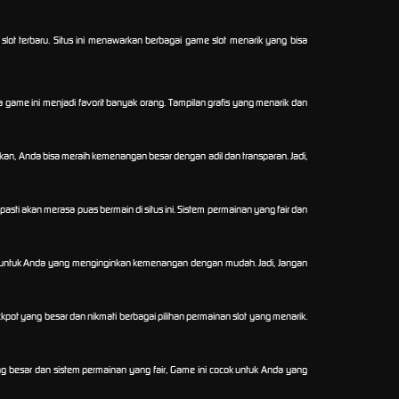
 slot terbaru. Situs ini menawarkan berbagai game slot menarik yang bisa
 game ini menjadi favorit banyak orang. Tampilan grafis yang menarik dan
kan, Anda bisa meraih kemenangan besar dengan adil dan transparan. Jadi,
sti akan merasa puas bermain di situs ini. Sistem permainan yang fair dan
ocok untuk Anda yang menginginkan kemenangan dengan mudah. Jadi, Jangan
ot yang besar dan nikmati berbagai pilihan permainan slot yang menarik.
ng besar dan sistem permainan yang fair, Game ini cocok untuk Anda yang