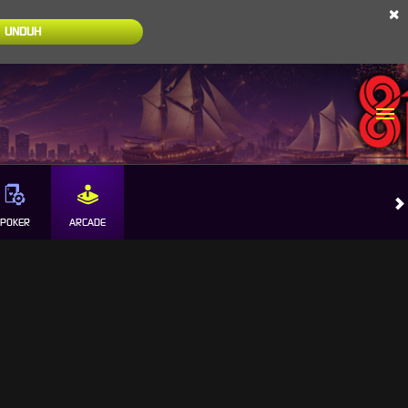
×
UNDUH
Masuk
POKER
ARCADE