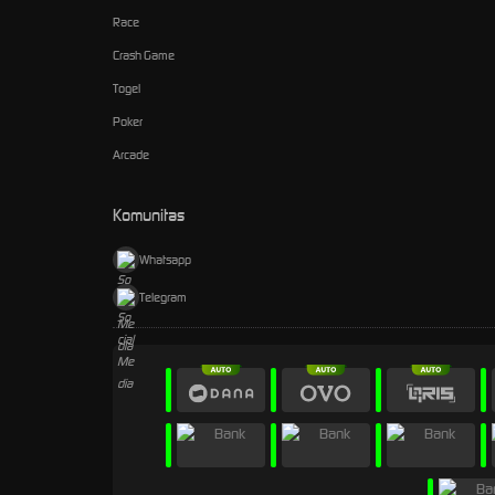
Race
Crash Game
Togel
Poker
Arcade
Komunitas
Whatsapp
Telegram