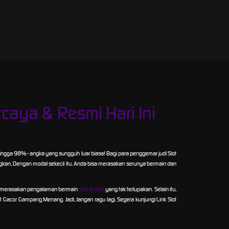
caya & Resmi Hari Ini
ingga 98% - angka yang sungguh luar biasa! Bagi para penggemar judi Slot
ngkan, Dengan modal sekecil itu, Anda bisa merasakan serunya bermain dan
ntuk merasakan pengalaman bermain
Slot Online
yang tak terlupakan. Selain itu,
Gacor Gampang Menang. Jadi, Jangan ragu lagi, Segera kunjungi Link Slot