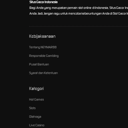
Situs Gacor Indonesia
Bagi Anda yang merupakan pemain slot online di Indonesia, Situs Gacor 
Anda. Jadi, Jangan ragu untuk mencoba keberuntungan Anda di Slot Gacor Ind
Kebijaksanaan
Tentang NEYMAR88
Responsible Gambling
Pusat Bantuan
Syarat dan Ketentuan
Kategori
Hot Games
Slots
Olahraga
Live Casino