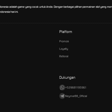
Indonesia adalah game yang cocok untuk Anda. Dengan berbagai pilihan permainan slot yang men
onesia hari ini.
Platform
Promosi
Loyalty
Referral
Dukungan
+529681195961
Neymar88_Official