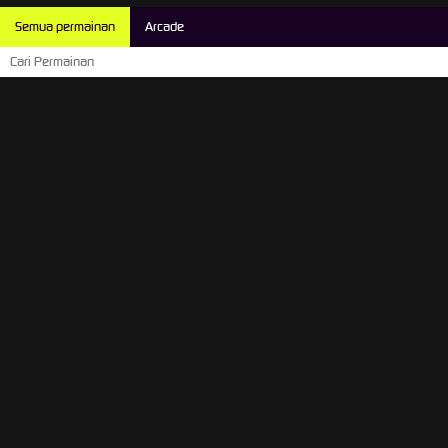
Semua permainan
Arcade