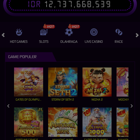
IDR
12,737,668,539
HOT GAMES
SLOTS
OLAHRAGA
LIVE CASINO
RACE
CRA
GAME POPULER
GATES OF OLYMPUS POP
STORM OF SETH 2
NEZHA 2
MOCHI MANIA 1
FORTUNE GEMS 500
MAHJONG WAYS
GATES OF OLYMPUS 1000