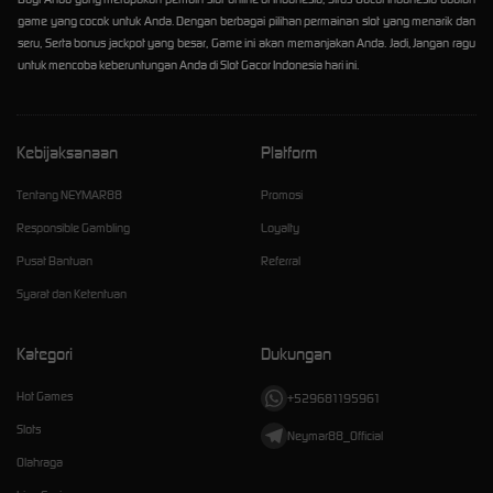
game yang cocok untuk Anda. Dengan berbagai pilihan permainan slot yang menarik dan
seru, Serta bonus jackpot yang besar, Game ini akan memanjakan Anda. Jadi, Jangan ragu
untuk mencoba keberuntungan Anda di Slot Gacor Indonesia hari ini.
Kebijaksanaan
Platform
Tentang NEYMAR88
Promosi
Responsible Gambling
Loyalty
Pusat Bantuan
Referral
Syarat dan Ketentuan
Kategori
Dukungan
Hot Games
+529681195961
Slots
Neymar88_Official
Olahraga