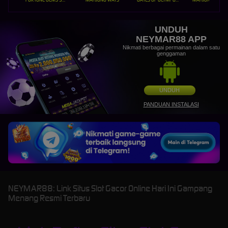
UNDUH
NEYMAR88 APP
Nikmati berbagai permainan dalam satu
genggaman
UNDUH
PANDUAN INSTALASI
NEYMAR88: Link Situs Slot Gacor Online Hari Ini Gampang
Menang Resmi Terbaru