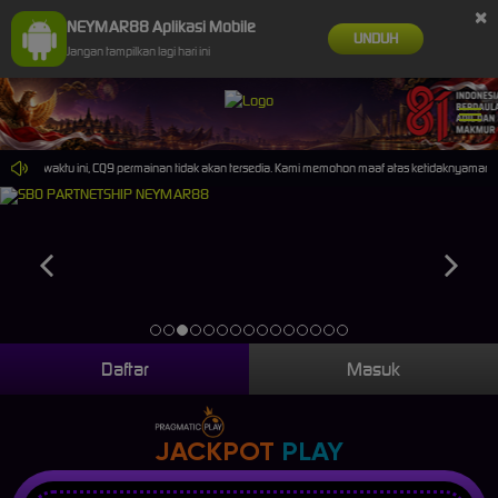
×
NEYMAR88 Aplikasi Mobile
UNDUH
Jangan tampilkan lagi hari ini
lama waktu ini, CQ9 permainan tidak akan tersedia. Kami memohon maaf atas ketidaknyamanan 
Daftar
Masuk
JACKPOT
PLAY