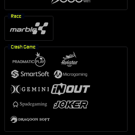
Race
Crash Game