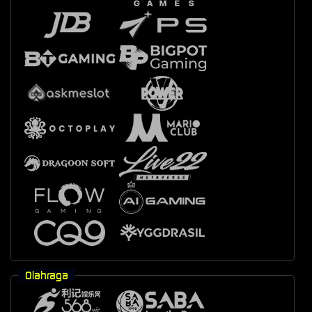
Olahraga