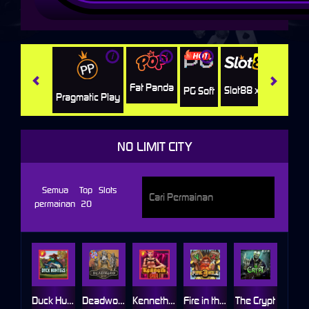
i
i
i
i
i
Jili
Fat Panda
Slot88 x PP
PG Soft
Pragmatic Play
NO LIMIT CITY
Semua
Top
Slots
permainan
20
Duck Hunters
Deadwood R.I.P
Kenneth Must Die
Fire in the Hole 3
The Crypt