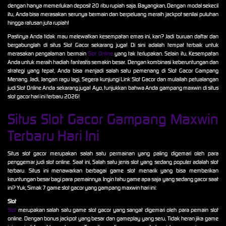
dengan hanya memerlukan deposit 20 ribu rupiah saja. Bayangkan, Dengan modal sekecil
itu, Anda bisa merasakan serunya bermain dan berpeluang meraih jackpot senilai puluhan
hingga ratusan juta rupiah!
Pastinya Anda tidak mau melewatkan kesempatan emas ini, kan? Jadi buruan daftar dan
bergabunglah di situs Slot Gacor sekarang juga! Di sini adalah tempat terbaik untuk
merasakan pengalaman bermain
Slot Online
yang tak terlupakan. Selain itu, Kesempatan
Anda untuk meraih hadiah fantastis semakin besar. Dengan kombinasi keberuntungan dan
strategi yang tepat, Anda bisa menjadi salah satu pemenang di Slot Gacor Gampang
Menang. Jadi, Jangan ragu lagi, Segera kunjungi Link Slot Gacor dan mulailah petualangan
judi Slot Online Anda sekarang juga! Ayo, tunjukkan bahwa Anda gampang maxwin di situs
slot gacor hari ini terbaru 2026!
Situs Slot Gacor Gampang Maxwin
Terbaru Hari Ini
Situs slot gacor merupakan salah satu permainan yang paling digemari oleh para
penggemar judi slot online. Saat ini, Salah satu jenis slot yang sedang populer adalah slot
terbaru. Situs ini menawarkan berbagai game slot menarik yang bisa memberikan
keuntungan besar bagi para pemainnya. Ingin tahu game apa saja yang sedang gacor saat
ini? Yuk, Simak 7 game slot gacor yang gampang maxwin hari ini:
Slot
Slot
merupakan salah satu game slot gacor yang sangat digemari oleh para pemain slot
online. Dengan bonus jackpot yang besar dan gameplay yang seru, Tidak heran jika game