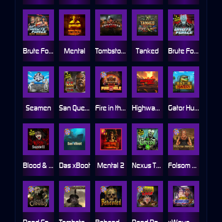
Brute Force: Alien Onslaught
Mental
Tombstone Slaughter
Tanked
Brute Force
Seamen
San Quentin 2: Death Row
Fire in the Hole 2
Highway to Hell
Gator Hunters
Blood & Shadow 2
Das xBoot
Mental 2
Nexus The Crypt
Folsom Prison