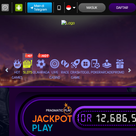
Main di
MASUK
DAFTAR
Telegram
HOT
SLOTS
OLAHRAGA
LIVE
RACE
CRASH
TOGEL
POKER
ARCADE
PROMOSI
GAMES
CASINO
GAME
IDR
12,686,
JACKPOT
PLAY