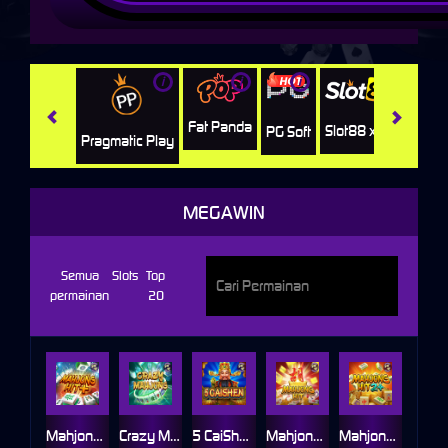
i
i
i
i
i
Jili
Fat Panda
Slot88 x PP
PG Soft
Pragmatic Play
MEGAWIN
Semua
Slots
Top
permainan
20
Mahjong Hit +
Crazy Mahjong
5 CaiShen(H5)
Mahjong Hit
Mahjong Hit 2+