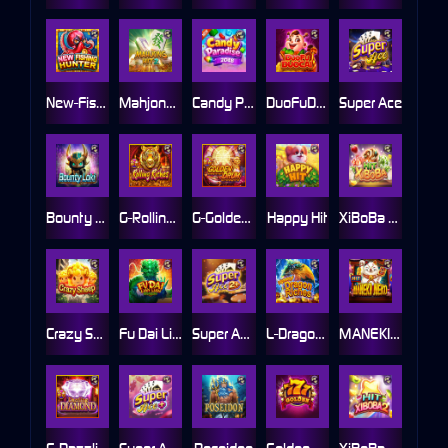
New-Fishing Hunter
Mahjong Hit 2
Candy Paradise 2048
DuoFuDuoCai
Super Ace
Bounty Loki
G-RollingRiches
G-GoldenDrum
Happy Hit
XiBoBa Hit
Crazy Sheep
Fu Dai Lian Lian-Dragon
Super Ace2+
L-DragonRiches
MANEKI NEKO(H5)