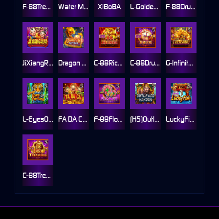
F-88Treasures(H5)
Water Margin(H5)
XiBoBA
L-GoldenToad
F-88Drum(H5)
JiXiangRuYi(H5)
Dragon Arena
C-88Riches(H5)
C-88Drum(H5)
G-InfiniteTreasure
L-EyesOfFortune
FA DA CAI(H5)
F-88Flower(H5)
(H5)Outlawed Heroes
LuckyFish
C-88Treasures(H5)