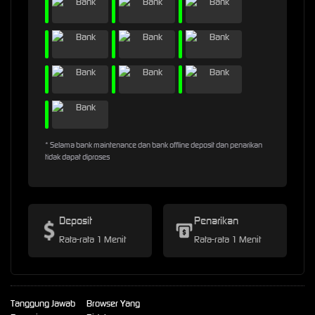
* Selama bank maintenance dan bank offline deposit dan penarikan
tidak dapat diproses
Deposit
Penarikan
Rata-rata 1 Menit
Rata-rata 1 Menit
Tanggung Jawab
Browser Yang