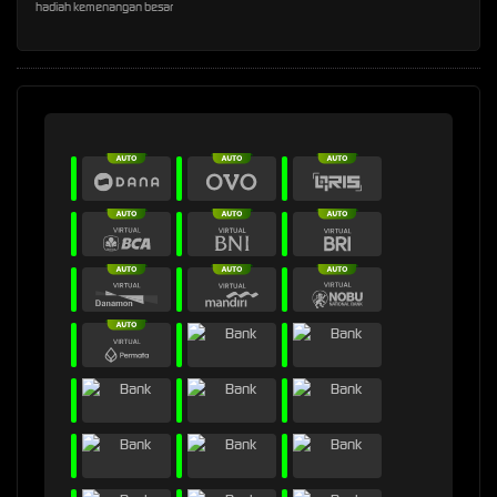
hadiah kemenangan besar