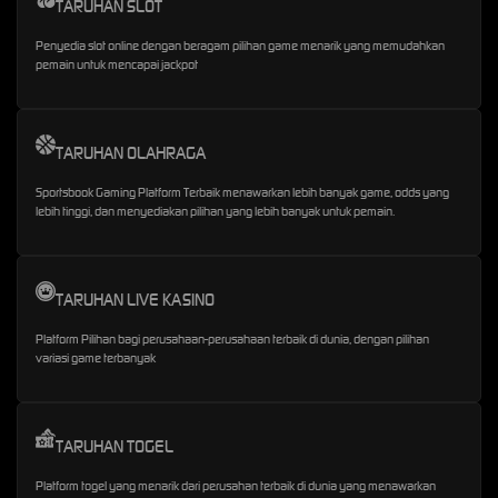
TARUHAN SLOT
Penyedia slot online dengan beragam pilihan game menarik yang memudahkan
pemain untuk mencapai jackpot
TARUHAN OLAHRAGA
Sportsbook Gaming Platform Terbaik menawarkan lebih banyak game, odds yang
lebih tinggi, dan menyediakan pilihan yang lebih banyak untuk pemain.
TARUHAN LIVE KASINO
Platform Pilihan bagi perusahaan-perusahaan terbaik di dunia, dengan pilihan
variasi game terbanyak
TARUHAN TOGEL
Platform togel yang menarik dari perusahan terbaik di dunia yang menawarkan