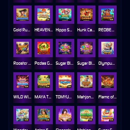
Gold Rush Bonanza
HEAVENLY FEAST WITH WUKONG
Hippo Splash
Hunk Cai Shen
REDBEARD TREASURE
Rooster Blitz
Pedas Gila
Sugar Blast
Sugar Blast Frenzy
Olympus Fortune
WILD WITCH SUGAR BONANZA
MAYA TEMPLE OF FORTUNE
TOMYUM BONANZA
Mahjong Beauty
Flame of Fortune