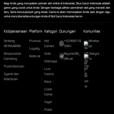
Bagi Anda yang merupakan pemain slot online di Indonesia, Situs Gacor Indonesia adalah
game yang cocok untuk Anda. Dengan berbagai pilihan permainan slot yang menarik dan
seru, Serta bonus jackpot yang besar, Game ini akan memanjakan Anda. Jadi, Jangan ragu
untuk mencoba keberuntungan Anda di Slot Gacor Indonesia hari ini.
Kebijaksanaan
Platform
Kategori
Dukungan
Komunitas
Tentang
Promosi
Hot
+52968119
Whatsa
NEYMAR88
Games
5961
pp
Loyalty
Responsible
Slots
Neymar88_
Telegra
Referral
Gambling
Official
m
Olahraga
Pusat Bantuan
Live
Syarat dan
Casino
Ketentuan
Race
Crash
Game
Togel
Poker