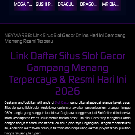
MEGA FORTUNE OX
SUSHI RUSH
DRACULA’S CASTLE BANQUET
DRAGON FORTUNE
MR DIAMOND DELUXE
NEYMAR88: Link Situs Slot Gacor Online Hari Ini Gampang
Menang Resmi Terbaru
Link Daftar Situs Slot Gacor
Gampang Menang
Terpercaya & Resmi Hari Ini
2026
Gaskann and buktikan skill anda di
Slot Gacor
yang dikenal sebagai rajanya kakek zeus!
Situs slot yang tidak boleh Anda lewatkan ini menawarkan persentase kemenangan hingga
98% - angka yang sungguh luar biasa! Bagi para penggemar judi Slot Online di Indonesia,
Inilah kesempatan emas untuk meraih hadiah besar. Link Slot Gacor siap menghibur Anda
dengan hanya memerlukan deposit 20 ribu rupiah saja. Bayangkan, Dengan modal sekecil
itu, Anda bisa merasakan serunya bermain dan berpeluang meraih jackpot senilai puluhan
hingga ratusan juta rupiah!