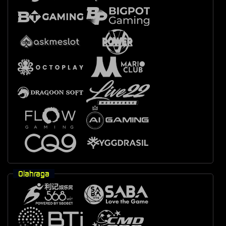
Olahraga