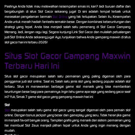
Pastinya Anda tidak mau melewatkan kesempatan emas ini, kan? Jadi buruan daftar dan
bergabunglah di situs Slot Gacor sekarang juga! Di sini adalah tempat terbaik untuk
merasakan pengalaman bermain
Slot Online
yang tak terlupakan. Selain itu, Kesempatan
Anda untuk meraih hadiah fantastis semakin besar. Dengan kombinasi keberuntungan dan
strategi yang tepat, Anda bisa menjadi salah satu pemenang di Slot Gacor Gampang
Menang. Jadi, Jangan ragu lagi, Segera kunjungi Link Slot Gacor dan mulailah petualangan
judi Slot Online Anda sekarang juga! Ayo, tunjukkan bahwa Anda gampang maxwin di situs
slot gacor hari ini terbaru 2026!
Situs Slot Gacor Gampang Maxwin
Terbaru Hari Ini
Situs slot gacor merupakan salah satu permainan yang paling digemari oleh para
penggemar judi slot online. Saat ini, Salah satu jenis slot yang sedang populer adalah slot
terbaru. Situs ini menawarkan berbagai game slot menarik yang bisa memberikan
keuntungan besar bagi para pemainnya. Ingin tahu game apa saja yang sedang gacor saat
ini? Yuk, Simak 7 game slot gacor yang gampang maxwin hari ini:
Slot
Slot
merupakan salah satu game slot gacor yang sangat digemari oleh para pemain slot
online. Dengan bonus jackpot yang besar dan gameplay yang seru, Tidak heran jika game
ini menjadi favorit banyak orang. Tampilan grafis yang menarik dan sistem permainan yang
fair membuat Slot Zeus menjadi pilihan tepat untuk Anda yang ingin menang dengan
mudah.