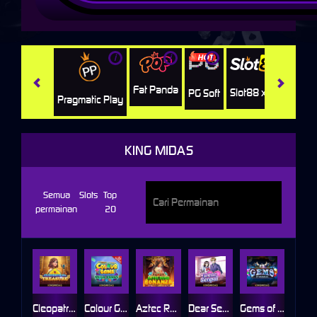
i
i
i
i
i
Jili
Fat Panda
Slot88 x PP
PG Soft
Pragmatic Play
KING MIDAS
Semua
Slots
Top
permainan
20
Cleopatra's Treasure
Colour Game Mega Bonus
Aztec Rush Bonanza
Dear Senpai
Gems of Valhalla