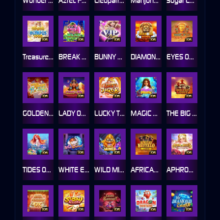
Wonder Ace
Aztec Fortune
Cleopatra's Fortune Ways
Mahjong Dragon Ways
Sugar Candy Bonanza
Treasures of Olympus 1000
BREAK THE BANK
BUNNY VIP NIGHT
DIAMOND KING
EYES OF RA
GOLDEN FORTUNE HORSE
LADY OF RA
LUCKY TIGER
MAGIC PEARLS
THE BIG THE FAT THE UGLY
TIDES OF FORTUNE
WHITE ELEPHANT
WILD MINER
AFRICAN BUFFALO 5000
APHRODITE’S BLESSING