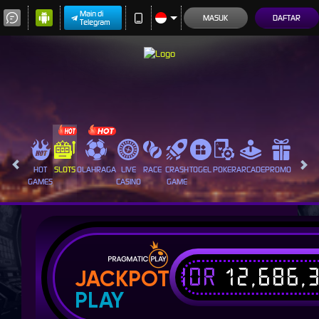
Main di
MASUK
DAFTAR
Telegram
HOT
SLOTS
OLAHRAGA
LIVE
RACE
CRASH
TOGEL
POKER
ARCADE
PROMOSI
GAMES
CASINO
GAME
IDR
12,686,
JACKPOT
PLAY