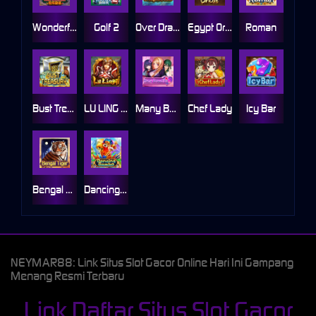
Wonderful Christmas
Golf 2
Over Dragon's Gate
Egypt Oracle
Roman
Bust Treasury
LU LING QI
Many Beauties
Chef Lady
Icy Bar
Bengal Tiger
Dancing Samba
NEYMAR88: Link Situs Slot Gacor Online Hari Ini Gampang
Menang Resmi Terbaru
Link Daftar Situs Slot Gacor