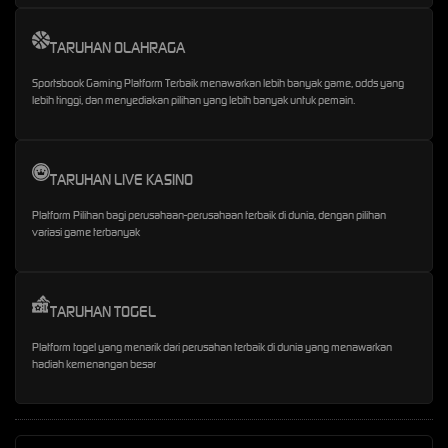
TARUHAN OLAHRAGA
Sportsbook Gaming Platform Terbaik menawarkan lebih banyak game, odds yang
lebih tinggi, dan menyediakan pilihan yang lebih banyak untuk pemain.
TARUHAN LIVE KASINO
Platform Pilihan bagi perusahaan-perusahaan terbaik di dunia, dengan pilihan
variasi game terbanyak
TARUHAN TOGEL
Platform togel yang menarik dari perusahan terbaik di dunia yang menawarkan
hadiah kemenangan besar