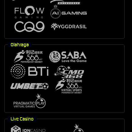
Olahraga
Live Casino