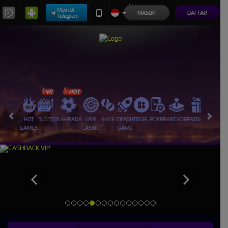
Main di
MASUK
DAFTAR
Telegram
HOT
SLOTS
OLAHRAGA
LIVE
RACE
CRASH
TOGEL
POKER
ARCADE
PROMOSI
GAMES
CASINO
GAME