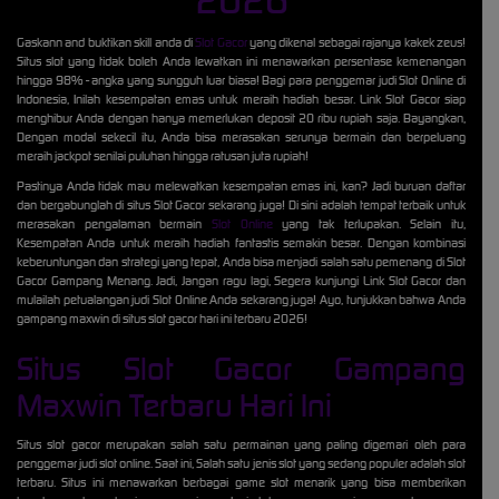
2026
Gaskann and buktikan skill anda di
Slot Gacor
yang dikenal sebagai rajanya kakek zeus!
Situs slot yang tidak boleh Anda lewatkan ini menawarkan persentase kemenangan
hingga 98% - angka yang sungguh luar biasa! Bagi para penggemar judi Slot Online di
Indonesia, Inilah kesempatan emas untuk meraih hadiah besar. Link Slot Gacor siap
menghibur Anda dengan hanya memerlukan deposit 20 ribu rupiah saja. Bayangkan,
Dengan modal sekecil itu, Anda bisa merasakan serunya bermain dan berpeluang
meraih jackpot senilai puluhan hingga ratusan juta rupiah!
Pastinya Anda tidak mau melewatkan kesempatan emas ini, kan? Jadi buruan daftar
dan bergabunglah di situs Slot Gacor sekarang juga! Di sini adalah tempat terbaik untuk
merasakan pengalaman bermain
Slot Online
yang tak terlupakan. Selain itu,
Kesempatan Anda untuk meraih hadiah fantastis semakin besar. Dengan kombinasi
keberuntungan dan strategi yang tepat, Anda bisa menjadi salah satu pemenang di Slot
Gacor Gampang Menang. Jadi, Jangan ragu lagi, Segera kunjungi Link Slot Gacor dan
mulailah petualangan judi Slot Online Anda sekarang juga! Ayo, tunjukkan bahwa Anda
gampang maxwin di situs slot gacor hari ini terbaru 2026!
Situs Slot Gacor Gampang
Maxwin Terbaru Hari Ini
Situs slot gacor merupakan salah satu permainan yang paling digemari oleh para
penggemar judi slot online. Saat ini, Salah satu jenis slot yang sedang populer adalah slot
terbaru. Situs ini menawarkan berbagai game slot menarik yang bisa memberikan