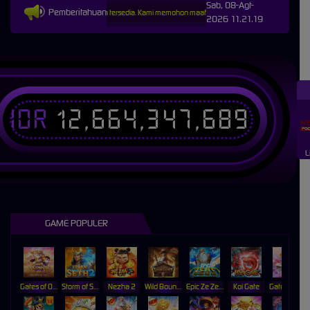
Sab, 08-Agt-
Pemberitahuan
ual Sports permainan tidak akan tersedia. Kami memohon maaf atas ketidaknyamanan yang mungk
2026 11.21.19
IDR
12,664,347,689
L
GAME POPULER
Gates of Olympus POP
Storm of Seth 2
Nezha 2
Wild Bounty Showdown
Epic Ze Zeus
Koi Gate
Gates of Olympus Roulette