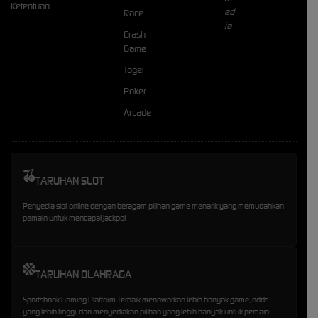
Ketentuan
Race
Crash
Game
Togel
Poker
Arcade
TARUHAN SLOT
Penyedia slot online dengan beragam pilihan game menarik yang memudahkan
pemain untuk mencapai jackpot
TARUHAN OLAHRAGA
Sportsbook Gaming Platform Terbaik menawarkan lebih banyak game, odds
yang lebih tinggi, dan menyediakan pilihan yang lebih banyak untuk pemain.