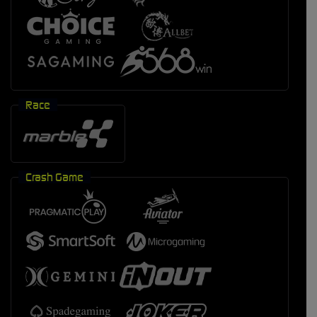
Race
Crash Game