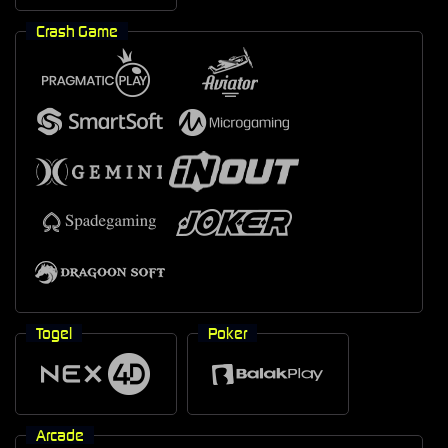
Crash Game
Togel
Poker
Arcade