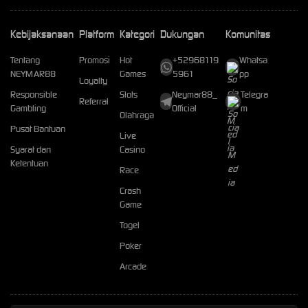
Kebijaksanaan
Platform
Kategori
Dukungan
Komunitas
Tentang
Promosi
Hot
+52968119
Whatsa
NEYMAR88
Games
5961
pp
Loyalty
Responsible
Slots
Neymar88_
Telegra
Referral
Gambling
Official
m
Olahraga
Pusat Bantuan
Live
Syarat dan
Casino
Ketentuan
Race
Crash
Game
Togel
Poker
Arcade