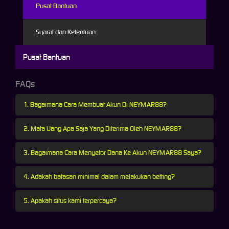
Pusat Bantuan
Syarat dan Ketentuan
Pusat Bantuan
FAQs
1. Bagaimana Cara Membuat Akun Di NEYMAR88?
2. Mata Uang Apa Saja Yang Diterima Oleh NEYMAR88?
3. Bagaimana Cara Menyetor Dana Ke Akun NEYMAR88 Saya?
4. Adakah batasan minimal dalam melakukan betting?
5. Apakah situs kami terpercaya?