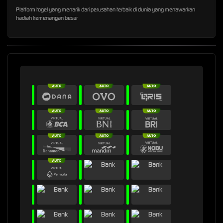
Platform togel yang menarik dari perusahan terbaik di dunia yang menawarkan
hadiah kemenangan besar