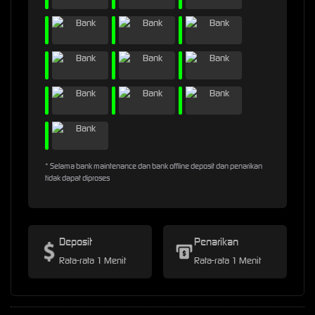
* Selama bank maintenance dan bank offline deposit dan penarikan
tidak dapat diproses
Deposit
Penarikan
Rata-rata 1 Menit
Rata-rata 1 Menit