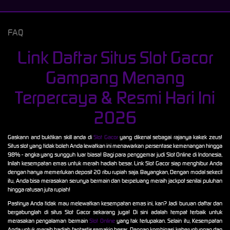
FAQ
Link Daftar Situs Slot Gacor
Gampang Menang
Terpercaya & Resmi Hari Ini
2026
Gaskann and buktikan skill anda di
Slot Gacor
yang dikenal sebagai rajanya kakek zeus!
Situs slot yang tidak boleh Anda lewatkan ini menawarkan persentase kemenangan hingga
98% - angka yang sungguh luar biasa! Bagi para penggemar judi Slot Online di Indonesia,
Inilah kesempatan emas untuk meraih hadiah besar. Link Slot Gacor siap menghibur Anda
dengan hanya memerlukan deposit 20 ribu rupiah saja. Bayangkan, Dengan modal sekecil
itu, Anda bisa merasakan serunya bermain dan berpeluang meraih jackpot senilai puluhan
hingga ratusan juta rupiah!
Pastinya Anda tidak mau melewatkan kesempatan emas ini, kan? Jadi buruan daftar dan
bergabunglah di situs Slot Gacor sekarang juga! Di sini adalah tempat terbaik untuk
merasakan pengalaman bermain
Slot Online
yang tak terlupakan. Selain itu, Kesempatan
Anda untuk meraih hadiah fantastis semakin besar. Dengan kombinasi keberuntungan dan