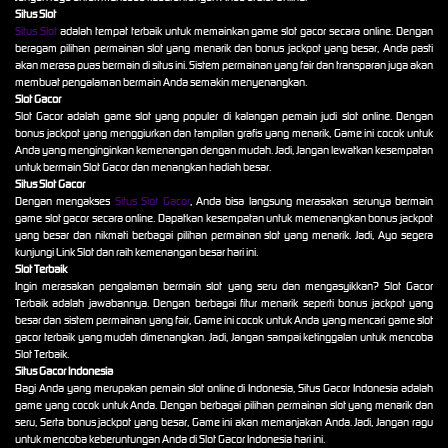
Situs Slot
Situs Slot
adalah tempat terbaik untuk memainkan game slot gacor secara online. Dengan
beragam pilihan permainan slot yang menarik dan bonus jackpot yang besar, Anda pasti
akan merasa puas bermain di situs ini. Sistem permainan yang fair dan transparan juga akan
membuat pengalaman bermain Anda semakin menyenangkan.
Slot Gacor
Slot Gacor adalah game slot yang populer di kalangan pemain judi slot online. Dengan
bonus jackpot yang menggiurkan dan tampilan grafis yang menarik, Game ini cocok untuk
Anda yang menginginkan kemenangan dengan mudah. Jadi, Jangan lewatkan kesempatan
untuk bermain Slot Gacor dan menangkan hadiah besar.
Situs Slot Gacor
Dengan mengakses
Situs Slot Gacor
, Anda bisa langsung merasakan serunya bermain
game slot gacor secara online. Dapatkan kesempatan untuk memenangkan bonus jackpot
yang besar dan nikmati berbagai pilihan permainan slot yang menarik. Jadi, Ayo segera
kunjungi Link Slot dan raih kemenangan besar hari ini.
Slot Terbaik
Ingin merasakan pengalaman bermain slot yang seru dan mengasyikkan? Slot Gacor
Terbaik adalah jawabannya. Dengan berbagai fitur menarik seperti bonus jackpot yang
besar dan sistem permainan yang fair, Game ini cocok untuk Anda yang mencari game slot
gacor terbaik yang mudah dimenangkan. Jadi, Jangan sampai ketinggalan untuk mencoba
Slot Terbaik.
Situs Gacor Indonesia
Bagi Anda yang merupakan pemain slot online di Indonesia, Situs Gacor Indonesia adalah
game yang cocok untuk Anda. Dengan berbagai pilihan permainan slot yang menarik dan
seru, Serta bonus jackpot yang besar, Game ini akan memanjakan Anda. Jadi, Jangan ragu
untuk mencoba keberuntungan Anda di Slot Gacor Indonesia hari ini.