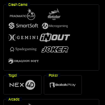
Crash Game
Togel
Poker
Arcade