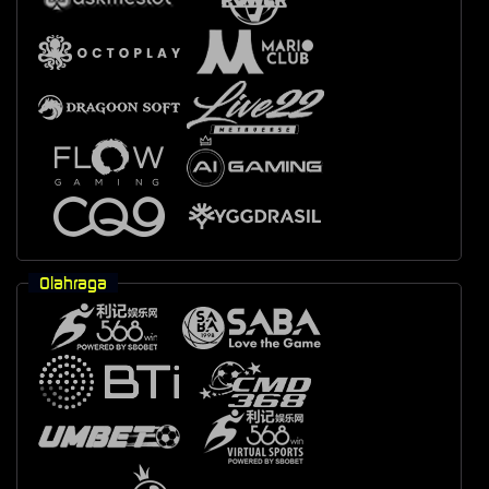
Olahraga