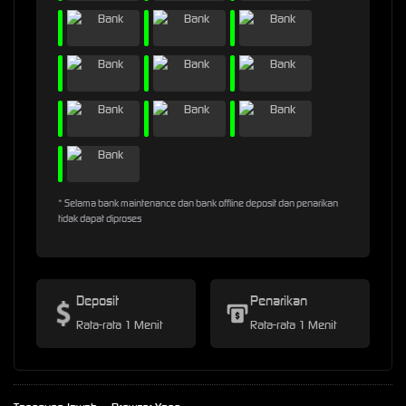
* Selama bank maintenance dan bank offline deposit dan penarikan
tidak dapat diproses
Deposit
Penarikan
Rata-rata 1 Menit
Rata-rata 1 Menit