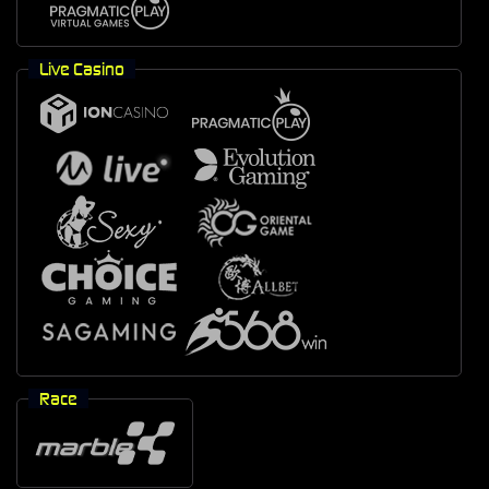
Live Casino
Race