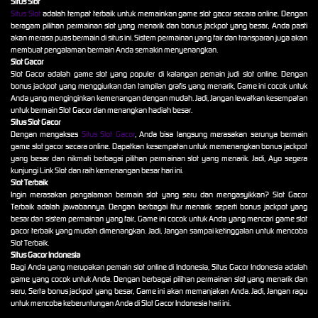
Situs Slot
Situs Slot
adalah tempat terbaik untuk memainkan game slot gacor secara online. Dengan
beragam pilihan permainan slot yang menarik dan bonus jackpot yang besar, Anda pasti
akan merasa puas bermain di situs ini. Sistem permainan yang fair dan transparan juga akan
membuat pengalaman bermain Anda semakin menyenangkan.
Slot Gacor
Slot Gacor adalah game slot yang populer di kalangan pemain judi slot online. Dengan
bonus jackpot yang menggiurkan dan tampilan grafis yang menarik, Game ini cocok untuk
Anda yang menginginkan kemenangan dengan mudah. Jadi, Jangan lewatkan kesempatan
untuk bermain Slot Gacor dan menangkan hadiah besar.
Situs Slot Gacor
Dengan mengakses
Situs Slot Gacor
, Anda bisa langsung merasakan serunya bermain
game slot gacor secara online. Dapatkan kesempatan untuk memenangkan bonus jackpot
yang besar dan nikmati berbagai pilihan permainan slot yang menarik. Jadi, Ayo segera
kunjungi Link Slot dan raih kemenangan besar hari ini.
Slot Terbaik
Ingin merasakan pengalaman bermain slot yang seru dan mengasyikkan? Slot Gacor
Terbaik adalah jawabannya. Dengan berbagai fitur menarik seperti bonus jackpot yang
besar dan sistem permainan yang fair, Game ini cocok untuk Anda yang mencari game slot
gacor terbaik yang mudah dimenangkan. Jadi, Jangan sampai ketinggalan untuk mencoba
Slot Terbaik.
Situs Gacor Indonesia
Bagi Anda yang merupakan pemain slot online di Indonesia, Situs Gacor Indonesia adalah
game yang cocok untuk Anda. Dengan berbagai pilihan permainan slot yang menarik dan
seru, Serta bonus jackpot yang besar, Game ini akan memanjakan Anda. Jadi, Jangan ragu
untuk mencoba keberuntungan Anda di Slot Gacor Indonesia hari ini.