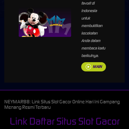
favorit di
Indonesia
untuk
membuktikan
kecekatan
Anda dalam
membaca kartu
berikutnya.
MAIN
NEYMAR88: Link Situs Slot Gacor Online Hari Ini Gampang
Menang Resmi Terbaru
Link Daftar Situs Slot Gacor