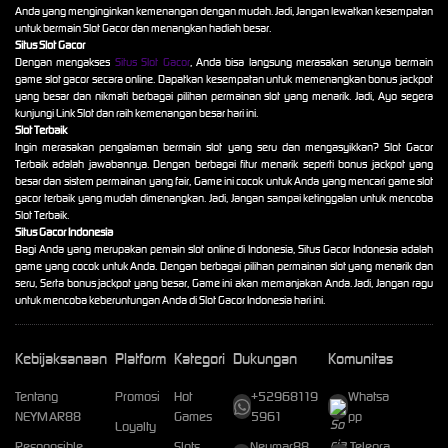
Anda yang menginginkan kemenangan dengan mudah. Jadi, Jangan lewatkan kesempatan
untuk bermain Slot Gacor dan menangkan hadiah besar.
Situs Slot Gacor
Dengan mengakses
Situs Slot Gacor
, Anda bisa langsung merasakan serunya bermain
game slot gacor secara online. Dapatkan kesempatan untuk memenangkan bonus jackpot
yang besar dan nikmati berbagai pilihan permainan slot yang menarik. Jadi, Ayo segera
kunjungi Link Slot dan raih kemenangan besar hari ini.
Slot Terbaik
Ingin merasakan pengalaman bermain slot yang seru dan mengasyikkan? Slot Gacor
Terbaik adalah jawabannya. Dengan berbagai fitur menarik seperti bonus jackpot yang
besar dan sistem permainan yang fair, Game ini cocok untuk Anda yang mencari game slot
gacor terbaik yang mudah dimenangkan. Jadi, Jangan sampai ketinggalan untuk mencoba
Slot Terbaik.
Situs Gacor Indonesia
Bagi Anda yang merupakan pemain slot online di Indonesia, Situs Gacor Indonesia adalah
game yang cocok untuk Anda. Dengan berbagai pilihan permainan slot yang menarik dan
seru, Serta bonus jackpot yang besar, Game ini akan memanjakan Anda. Jadi, Jangan ragu
untuk mencoba keberuntungan Anda di Slot Gacor Indonesia hari ini.
Kebijaksanaan
Platform
Kategori
Dukungan
Komunitas
Tentang
Promosi
Hot
+52968119
Whatsa
NEYMAR88
Games
5961
pp
Loyalty
Responsible
Slots
Neymar88_
Telegra