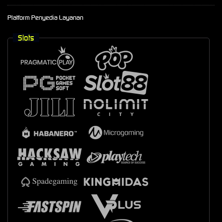
Platform Penyedia Layanan
Slots