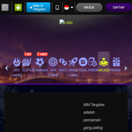
Main di
MASUK
DAFTAR
Telegram
HOT
SLOTS
OLAHRAGA
LIVE
RACE
CRASH
TOGEL
POKER
ARCADE
PROMOSI
GAMES
CASINO
GAME
MM Tangkas
adalah
permainan
yang paling