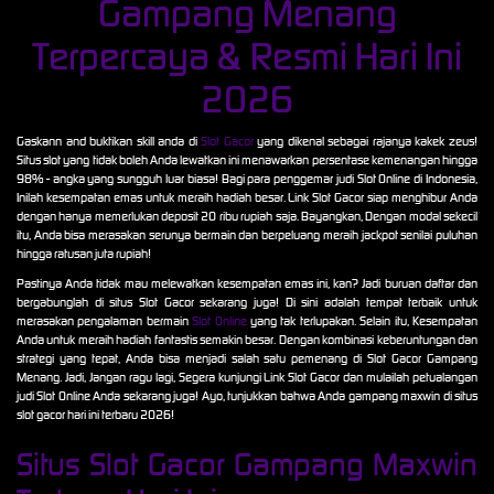
Gampang Menang
Terpercaya & Resmi Hari Ini
2026
Gaskann and buktikan skill anda di
Slot Gacor
yang dikenal sebagai rajanya kakek zeus!
Situs slot yang tidak boleh Anda lewatkan ini menawarkan persentase kemenangan hingga
98% - angka yang sungguh luar biasa! Bagi para penggemar judi Slot Online di Indonesia,
Inilah kesempatan emas untuk meraih hadiah besar. Link Slot Gacor siap menghibur Anda
dengan hanya memerlukan deposit 20 ribu rupiah saja. Bayangkan, Dengan modal sekecil
itu, Anda bisa merasakan serunya bermain dan berpeluang meraih jackpot senilai puluhan
hingga ratusan juta rupiah!
Pastinya Anda tidak mau melewatkan kesempatan emas ini, kan? Jadi buruan daftar dan
bergabunglah di situs Slot Gacor sekarang juga! Di sini adalah tempat terbaik untuk
merasakan pengalaman bermain
Slot Online
yang tak terlupakan. Selain itu, Kesempatan
Anda untuk meraih hadiah fantastis semakin besar. Dengan kombinasi keberuntungan dan
strategi yang tepat, Anda bisa menjadi salah satu pemenang di Slot Gacor Gampang
Menang. Jadi, Jangan ragu lagi, Segera kunjungi Link Slot Gacor dan mulailah petualangan
judi Slot Online Anda sekarang juga! Ayo, tunjukkan bahwa Anda gampang maxwin di situs
slot gacor hari ini terbaru 2026!
Situs Slot Gacor Gampang Maxwin