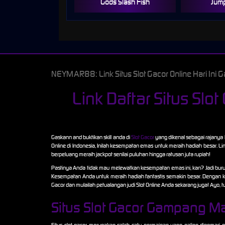
Gods Slash Fish
Jum
NEYMAR88: Link Situs Slot Gacor Online Hari In
Link Daftar Situs Sl
Gaskann and buktikan skill anda di
Slot Gacor
yang dikenal sebagai rajanya 
Online di Indonesia, Inilah kesempatan emas untuk meraih hadiah besar. 
berpeluang meraih jackpot senilai puluhan hingga ratusan juta rupiah!
Pastinya Anda tidak mau melewatkan kesempatan emas ini, kan? Jadi burua
Kesempatan Anda untuk meraih hadiah fantastis semakin besar. Dengan kom
Gacor dan mulailah petualangan judi Slot Online Anda sekarang juga! Ayo, 
Situs Slot Gacor Gampang Ma
Situs slot gacor merupakan salah satu permainan yang paling digemari ol