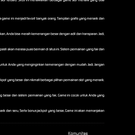
 game ini menjadi favorit banyak orang. Tampilan grafis yang menarik dan
kan, Anda bisa meraih kemenangan besar dengan adil dan transparan. Jadi,
sti akan merasa puas bermain di situs ini. Sistem permainan yang fair dan
ocok untuk Anda yang menginginkan kemenangan dengan mudah. Jadi, Jangan
ot yang besar dan nikmati berbagai pilihan permainan slot yang menarik.
ng besar dan sistem permainan yang fair, Game ini cocok untuk Anda yang
arik dan seru, Serta bonus jackpot yang besar, Game ini akan memanjakan
Komunitas