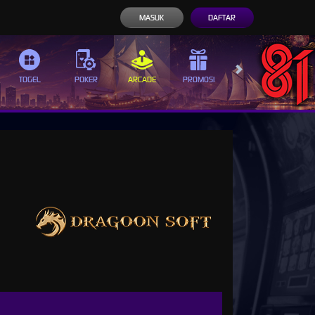
MASUK
DAFTAR
TOGEL
POKER
ARCADE
PROMOSI