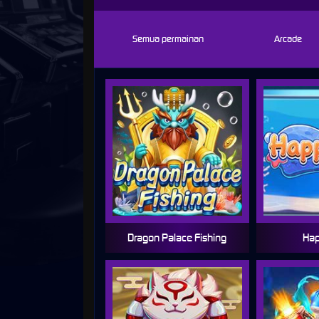
Semua permainan
Arcade
Dragon Palace Fishing
Hap