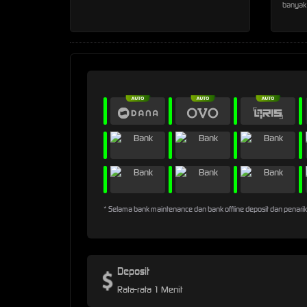
banyak 
* Selama bank maintenance dan bank offline deposit dan penarik
Deposit
Rata-rata 1 Menit