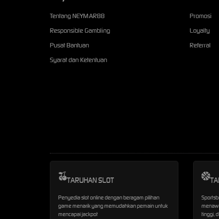
Tentang NEYMAR88
Promosi
Responsible Gambling
Loyalty
Pusat Bantuan
Referral
Syarat dan Ketentuan
TARUHAN SLOT
TA
Penyedia slot online dengan beragam pilihan
Sportsb
game menarik yang memudahkan pemain untuk
menawar
mencapai jackpot
tinggi,