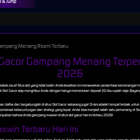
p & Jump
i Gampang Menang Resmi Terbaru
ot Gacor Gampang Menang Terper
2026
kakek zeus! Situs slot yang tidak boleh Anda lewatkan ini menawarkan persentase kemenangan h
Link Slot Gacor siap menghibur Anda dengan hanya memerlukan deposit 20 ribu rupiah saja. Baya
n daftar dan bergabunglah di situs Slot Gacor sekarang juga! Di sini adalah tempat terbaik u
binasi keberuntungan dan strategi yang tepat, Anda bisa menjadi salah satu pemenang di Slot
tunjukkan bahwa Anda gampang maxwin di situs slot gacor hari ini terbaru 2026!
xwin Terbaru Hari Ini
eh para penggemar judi slot online. Saat ini, Salah satu jenis slot yang sedang populer adalah