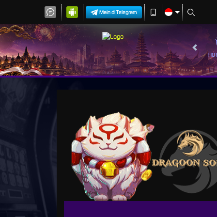
Main di Telegram
HO