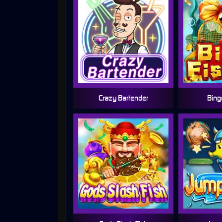
Crazy Bartender
Bing