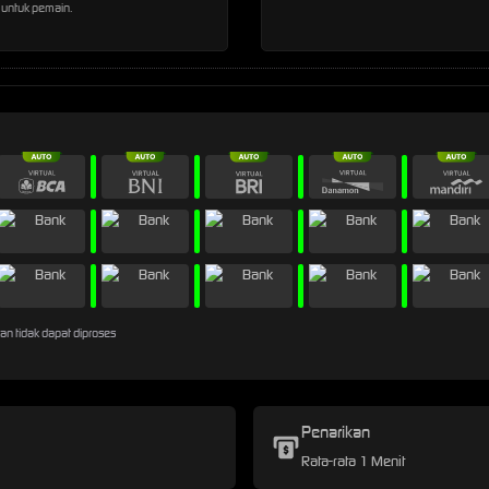
untuk pemain.
an tidak dapat diproses
Penarikan
Rata-rata 1 Menit